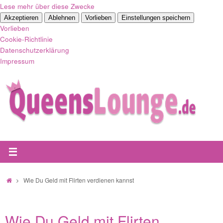
Lese mehr über diese Zwecke
Akzeptieren
Ablehnen
Vorlieben
Einstellungen speichern
Vorlieben
Cookie-Richtlinie
Datenschutzerklärung
Impressum
Zum
Inhalt
springen
Start
Wie Du Geld mit Flirten verdienen kannst
Wie Du Geld mit Flirten